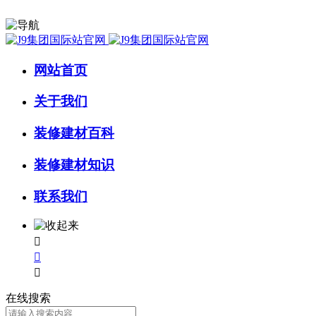
网站首页
关于我们
装修建材百科
装修建材知识
联系我们



在线搜索