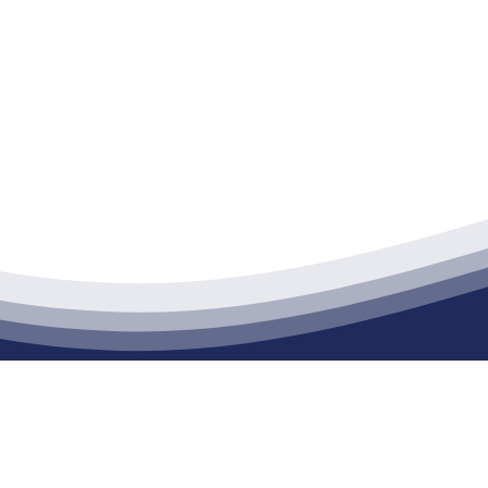
江苏J9集团国际站官网建材有限公司
通货物仓储；道路普通货物运输；建筑劳务分包（凭资质证书经营）。主要
生产能力达到100万方；干粉（混）砂浆年生产能力达到20万吨。