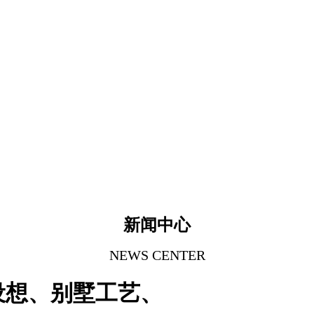
新闻中心
NEWS CENTER
设想、别墅工艺、