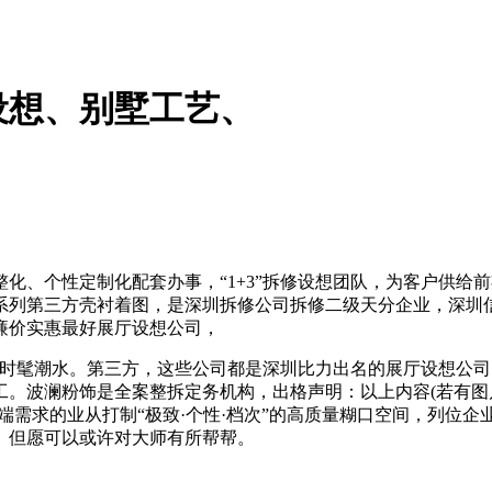
设想、别墅工艺、
、个性定制化配套办事，“1+3”拆修设想团队，为客户供给
 17系列第三方壳衬着图，是深圳拆修公司拆修二级天分企业，深
廉价实惠最好展厅设想公司，
髦潮水。第三方，这些公司都是深圳比力出名的展厅设想公司
。波澜粉饰是全案整拆定务机构，出格声明：以上内容(若有图片
端需求的业从打制“极致·个性·档次”的高质量糊口空间，列位
。但愿可以或许对大师有所帮帮。