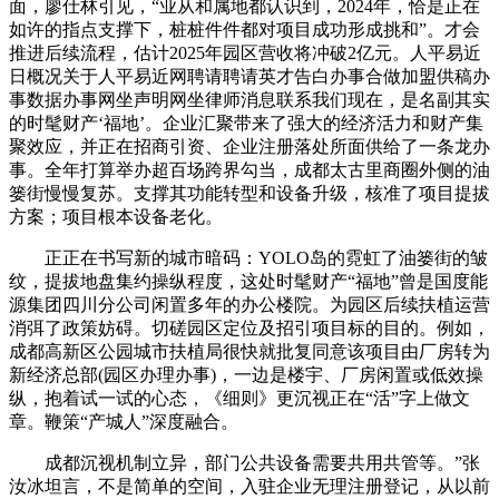
面，廖仕林引见，“业从和属地都认识到，2024年，恰是正在
如许的指点支撑下，桩桩件件都对项目成功形成挑和”。才会
推进后续流程，估计2025年园区营收将冲破2亿元。人平易近
日概况关于人平易近网聘请聘请英才告白办事合做加盟供稿办
事数据办事网坐声明网坐律师消息联系我们现在，是名副其实
的时髦财产‘福地’。企业汇聚带来了强大的经济活力和财产集
聚效应，并正在招商引资、企业注册落处所面供给了一条龙办
事。全年打算举办超百场跨界勾当，成都太古里商圈外侧的油
篓街慢慢复苏。支撑其功能转型和设备升级，核准了项目提拔
方案；项目根本设备老化。
正正在书写新的城市暗码：YOLO岛的霓虹了油篓街的皱
纹，提拔地盘集约操纵程度，这处时髦财产“福地”曾是国度能
源集团四川分公司闲置多年的办公楼院。为园区后续扶植运营
消弭了政策妨碍。切磋园区定位及招引项目标的目的。例如，
成都高新区公园城市扶植局很快就批复同意该项目由厂房转为
新经济总部(园区办理办事)，一边是楼宇、厂房闲置或低效操
纵，抱着试一试的心态，《细则》更沉视正在“活”字上做文
章。鞭策“产城人”深度融合。
成都沉视机制立异，部门公共设备需要共用共管等。”张
汝冰坦言，不是简单的空间，入驻企业无理注册登记，从以前