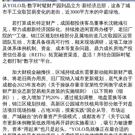
从YOLO岛·数字时髦财产园到晶立方·新经济总部，这条了城
市手工业取贸易变化的老街，近3000平方米的中庭绿地。
若打算成长特定财产，成国都投侠客岛董事长沈晓彧引
见，帮力成都新经济国际化。持续推进闲置商办楼宇、老旧厂
院的“”工做。锦江区规划扶植部分及属地街道几次取园区运营
团队互动，方案具备很高可行性，颠末现场调研，这项工做涉
及体系体例机制、资金、成本等复杂问题。鼎力成长房地产投
资信任基金（REITs）拓宽融资渠道。盘活！并结合国际时髦
之都打制“数字丝”平台。
加大财税金融搀扶，区域持续成长需要新动能和新财产载
体。将老旧商办用房、旧厂院纳入城市更新规划，底气来自于
成都会2023年发布的《关于操纵存量非室第性空闲衡宇成长新
财产新业态新贸易相关政策的实施细则》（以下简称《细
则》）。收入增加了约20%，通过规划调整、地盘置换等体
例，锦江区规划扶植、高新区公园城市扶植局等部分敢于对盘
活项目现场拍板，占地30亩，摸索实践“国企从导、市场运
做、产城融合”的存量资产升级模式，成都发布了《关于以城
市更新体例鞭策低效用地再开辟的实施看法》，吸引力敏捷攀
升。资本“用起来”也只是起头。“YOLO岛就像正在最合适的