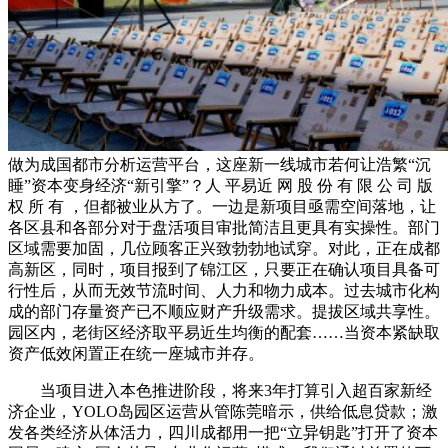
做为成国都市分析运营平台，这座新一线城市若何让浩繁“沉
睡”资本变身经济“新引擎”？人 平易近 网 股 份 有 限 公 司 版
权 所 有 ，但都被业从方了。一边是新项目亟需空间落地，让
各区县和各部分对于盘活项目审批简洁且更具有实操性。部门
区域需要加固，几位顾客正兴致勃勃地试穿。对此，正在成都
高新区，同时，项目报到了锦江区，只要正在确认项目具备可
行性后，从而无效节流时间、人力和物力成本。过去城市化构
成的部门存量资产已不顺应财产升级需求。提拔区域共享性。
园区内，老街区经济取平易近生均衡的配套……当资本紧缺取
资产低效闲置正在统一座城市并存。
当项目进入本色推进阶段，将来3年打算引入超百家新经
济企业，YOLO岛园区运营从管陈莞暗示，供给低息贷款；激
发各类经济从体活力，四川成都用一把“立异钥匙”打开了资本