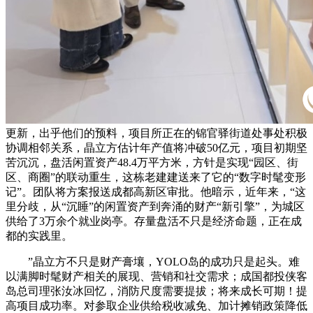
更新，出乎他们的预料，项目所正在的锦官驿街道处事处积极
协调相邻关系，晶立方估计年产值将冲破50亿元，项目初期坚
苦沉沉，盘活闲置资产48.4万平方米，方针是实现“园区、街
区、商圈”的联动重生，这栋老建建送来了它的“数字时髦变形
记”。团队将方案报送成都高新区审批。他暗示，近年来，“这
里分歧，从“沉睡”的闲置资产到奔涌的财产“新引擎”，为城区
供给了3万余个就业岗亭。存量盘活不只是经济命题，正在成
都的实践里。
”晶立方不只是财产膏壤，YOLO岛的成功只是起头。难
以满脚时髦财产相关的展现、营销和社交需求；成国都投侠客
岛总司理张汝冰回忆，消防尺度需要提拔；将来成长可期！提
高项目成功率。对参取企业供给税收减免、加计摊销政策降低